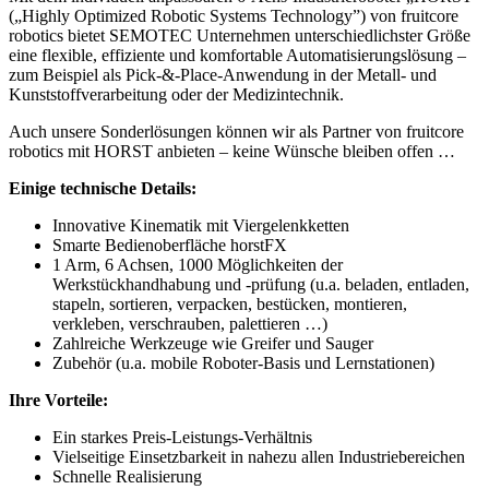
(„Highly Optimized Robotic Systems Technology”) von fruitcore
robotics bietet SEMOTEC Unternehmen unterschiedlichster Größe
eine flexible, effiziente und komfortable Automatisierungslösung –
zum Beispiel als Pick-&-Place-Anwendung in der Metall- und
Kunststoffverarbeitung oder der Medizintechnik.
Auch unsere Sonderlösungen können wir als Partner von fruitcore
robotics mit HORST anbieten – keine Wünsche bleiben offen …
Einige technische Details:
Innovative Kinematik mit Viergelenkketten
Smarte Bedienoberfläche horstFX
1 Arm, 6 Achsen, 1000 Möglichkeiten der
Werkstückhandhabung und -prüfung (u.a. beladen, entladen,
stapeln, sortieren, verpacken, bestücken, montieren,
verkleben, verschrauben, palettieren …)
Zahlreiche Werkzeuge wie Greifer und Sauger
Zubehör (u.a. mobile Roboter-Basis und Lernstationen)
Ihre Vorteile:
Ein starkes Preis-Leistungs-Verhältnis
Vielseitige Einsetzbarkeit in nahezu allen Industriebereichen
Schnelle Realisierung